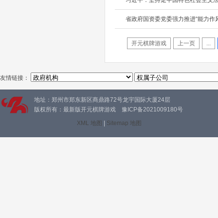
习近平：坚持走中国特色社会主义法
省政府国资委党委强力推进“能力作
开元棋牌游戏
上一页
...
友情链接：
地址：郑州市郑东新区商鼎路72号龙宇国际大厦24层
版权所有：最新版开元棋牌游戏 豫ICP备2021009180号
XML 地图
|
Sitemap 地图