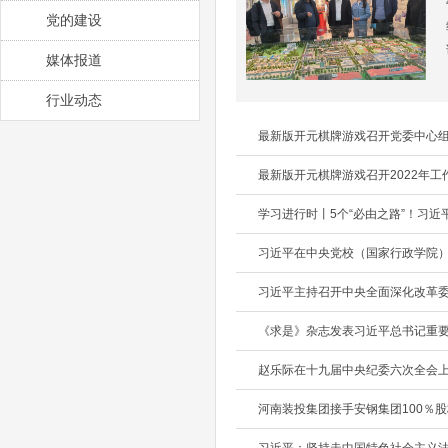
党的建设
媒体报道
行业动态
最新版开元棋牌游戏召开党委中心组
最新版开元棋牌游戏召开2022年工
学习进行时丨5个“必由之路”！习近
习近平在中央党校（国家行政学院
习近平主持召开中央全面深化改革委
《求是》杂志发表习近平总书记重要
赵乐际在十九届中央纪委六次全会
河南装投集团接手安钢集团100％