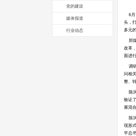
党的建设
6月
媒体报道
头，
多元
行业动态
郑煤
改革
面进
调研
问相
整、
陈润
验证
展混
陈润
现形
平总