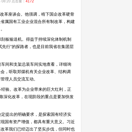
08:20 点击量：
4172
企改革座谈会。他强调，啃下国企改革硬骨
快省属国有工业企业混合所有制改革，构建
力。
刮板输送机。得益于持续深化体制机制
试先行”的探路者，也是目前我省在集团层
车间和支架总装车间实地查看，详细询
谈会，听取郑煤机有关企业改革、结构调
层管理人员交流互动。
经验。改革为企业带来的巨大红利，正
要靠深化改革，在现阶段的重点是要加快发
定提出的明确要求，是探索国有经济实
实现国有资产增值，都具有重大意义。习近
项改革我们已经迈出了坚实步伐，但同时也