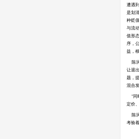
遭遇
是划
种贬
与流
值形
序，
益，
陈润
让退
题，
混合
“同
定价
陈润
考验