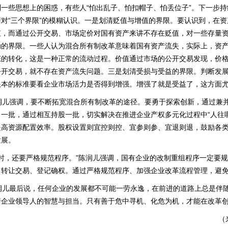
到一些思想上的困惑，有些人“怕出乱子、怕扣帽子、怕丢位子”。下一步
清对“三个界限”的模糊认识。一是划清贬值与增值的界限。要认识到，在
值，而通过公开交易、市场定价对国有资产来讲不存在贬值，对一些存量
动的界限。一些人认为混合所有制改革意味着国有资产流失，实际上，资
态的转化，这是一种正常的流动过程。价值通过市场的公开交易发现，价
公开交易，就不存在资产流失问题。三是划清受损与受益的界限。判断发
根本的标准要看企业市场活力是否得到增强。增强了就是受益了，这方面
儿强调，要不断拓宽混合所有制改革的途径。要勇于探索创新，通过兼并
出一批，通过相互持股一批，切实解决在推进企业产权多元化过程中“人往
提高资源配置效率。股权设置则宜控则控、宜参则参、宜退则退，鼓励各
发展。
时，还要严格规范程序。”陈润儿强调，国有企业的改制重组程序一定要
、转让交易、登记确权。通过严格规范程序、加强企业改革流程管理，避
儿最后说，任何企业的发展都不可能一劳永逸，在前进的道路上总是伴随
着企业领导人的智慧与担当。只有善于危中寻机、化危为机，才能在改革
（