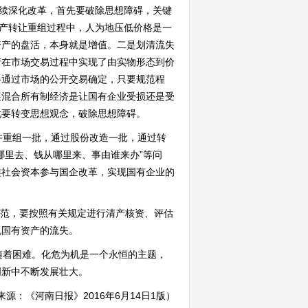
持续深化改革，首先要破除思想障碍，关键
资产转让重组过程中，人为地压低价格是一
资产的盘活，本身就是增值。二是划清流失
产在市场交易过程中实现了由实物形态到价
格通过市场的公开交易确定，只要规范程
展混合所有制经济是让国有企业受损还是受
尤要转变思想观念，破除思想障碍。
重组一批，通过股份改造一批，通过转
哪里去、钱从哪里来、事由谁来办”等问
类社会资本参与国企改革，实现国有企业的
规范，要按照有关规定进行清产核资、评估
免国有资产的流失。
着困难。化危为机是一个永恒的主题，
创新中不断发展壮大。
来源：《河南日报》2016年6月14日1版）