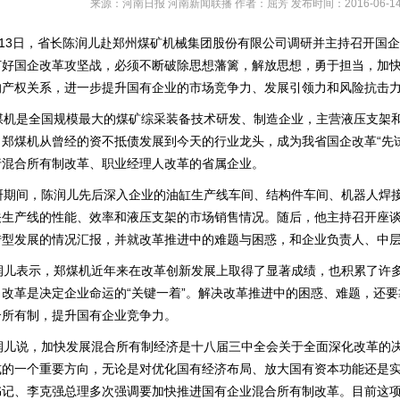
来源：河南日报 河南新闻联播 作者：屈芳 发布时间：2016-06-14 
13日，省长陈润儿赴郑州煤矿机械集团股份有限公司调研并主持召开国
打好国企改革攻坚战，必须不断破除思想藩篱，解放思想，勇于担当，加
的产权关系，进一步提升国有企业的市场竞争力、发展引领力和风险抗击
机是全国规模最大的煤矿综采装备技术研发、制造企业，主营液压支架和
，郑煤机从曾经的资不抵债发展到今天的行业龙头，成为我省国企改革“先
行混合所有制改革、职业经理人改革的省属企业。
期间，陈润儿先后深入企业的油缸生产线车间、结构件车间、机器人焊接
关生产线的性能、效率和液压支架的市场销售情况。随后，他主持召开座
转型发展的情况汇报，并就改革推进中的难题与困惑，和企业负责人、中
儿表示，郑煤机近年来在改革创新发展上取得了显著成绩，也积累了许多
了改革是决定企业命运的“关键一着”。解决改革推进中的困惑、难题，还
合所有制，提升国有企业竞争力。
儿说，加快发展混合所有制经济是十八届三中全会关于全面深化改革的决
式的一个重要方向，无论是对优化国有经济布局、放大国有资本功能还是
书记、李克强总理多次强调要加快推进国有企业混合所有制改革。目前这