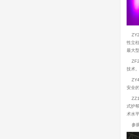
ZY2
性立
最大
ZF2
技术
ZY4
安全
ZZ1
式护
术水
参观