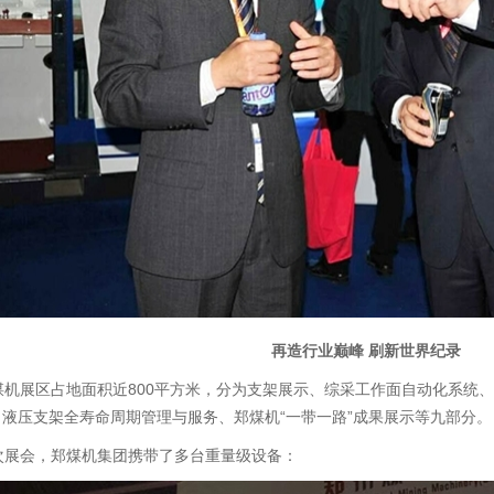
再造行业巅峰 刷新世界纪录
机展区占地面积近800平方米，分为支架展示、综采工作面自动化系统、3
、液压支架全寿命周期管理与服务、郑煤机“一带一路”成果展示等九部分。
展会，郑煤机集团携带了多台重量级设备：