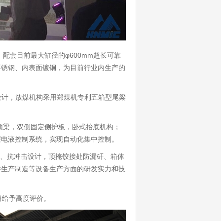
术；配套目前最大缸径的φ600mm超长可靠
不锈钢、内表面镀铜，为目前行业内生产的
靠性设计，放煤机构采用郑煤机专利五箱型尾梁
式顶梁，双侧固定侧护板，卧式抬底机构；
层电液控制系统，实现自动化集中控制。
疲劳、抗冲击设计，顶掩铰接处防漏矸、箱体
件生产制造等设备生产方面的研发实力和技
纷给予高度评价。