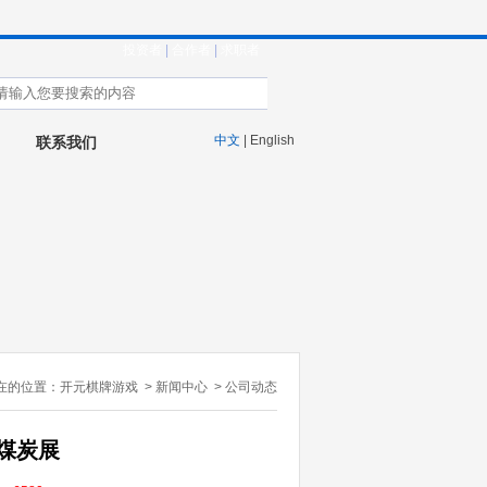
投资者
|
合作者
|
求职者
中文
| English
联系我们
在的位置：
开元棋牌游戏
>
新闻中心
>
公司动态
煤炭展