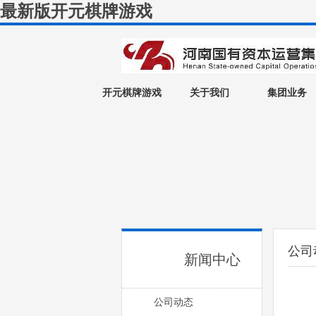
最新版开元棋牌游戏
开元棋牌游戏
关于我们
集团业务
公司
新闻中心
公司动态