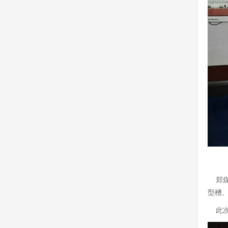
郑煤
型槽
此次