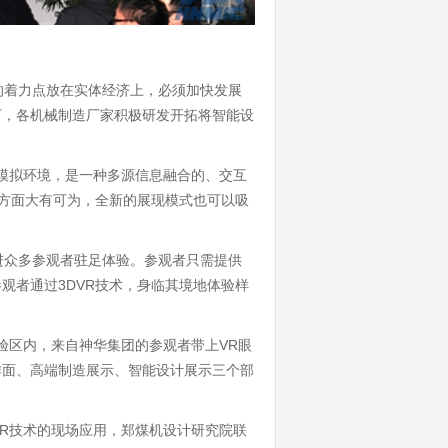
着力点放在实体经济上，必须加快发展
下，各机械制造厂家积极研发开拓将智能设
模拟环境，是一种多源信息融合的、交互
新方面大有可为，全新的展现模式也可以吸
进众多参观者驻足体验。参观者只需提供
观者通过3DVR技术，身临其境地体验样
体验区内，来自神华集团的参观者带上VR眼
作面、高端制造展示、智能设计展示三个部
R技术的现场应用，郑煤机设计研究院联