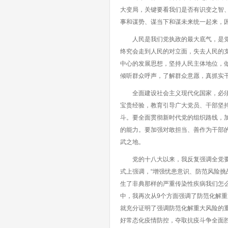
大变局，关键要看我们是否有识变之智、
事和谋势、谋当下和谋未来统一起来，
人民是我们党执政的最大底气，是党和
终究会走到人民的对立面，失去人民的
中心的发展思想，坚持人民主体地位，
倾听群众呼声，了解群众意愿，真抓实
全面建设社会主义现代化国家，必须有
宝贵经验，教育引导广大党员、干部坚
斗。要全面贯彻新时代党的组织路线，
的能力。要加强对敢担当、善作为干部
武之地。
党的十八大以来，我反复强调全党要高
式上强调，“增强忧患意识、防范风险挑
生了非典那样的严重传染性疾病我们怎么
中，我再次从9个方面强调了防范化解
就充分证明了强调防范化解重大风险的
好常态化疫情防控，夺取抗疫斗争全面