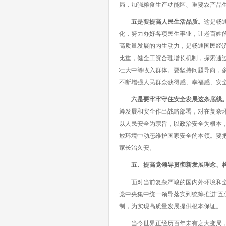
局，加强粮食生产功能区、重要农产品
五是要提高人民生活品质。
这是畅
化，努力办好各项民生事业，让老百姓
高质量发展的内生动力，是畅通国民经
比重，健全工资合理增长机制，探索通
壮大中等收入群体。要坚持问题导向，
不断增强人民群众获得感、幸福感、安
六是要牢牢守住安全发展这条底线
筹发展和安全作出战略部署，对在复杂
以人民安全为宗旨，以政治安全为根本
放环境中动态维护国家安全的本领。要
家长治久安。
五、提高党领导贯彻新发展理念、
面对当前复杂严峻的国内外环境和全面
党中央集中统一领导落实到统筹推进“五
制，为实现高质量发展提供根本保证。
当今世界正经历百年未有之大变局，这