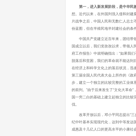
第一，进入新发展阶段，是中华民
想。近代以来，在外国列强入侵和封建
片战争之后，中国人民和无数仁人志士
份蓝图，但在半殖民地半封建社会的条
中国共产党建立近百年来，团结带领中
国成立以后，我们党孜孜以求，带领人民
府工作报告》中就明确指出：“如果我
脱落后和贫困，我们的革命就不能达到目
在经济上和科学文化上的落后状况，迅速
第三届全国人民代表大会上所作的《政
步，建立一个独立的比较完整的工业体
的前列。”由于后来发生了“文化大革命”
国一穷二白的基础上建立起独立的比较
伐。
改革开放以后，邓小平同志提出“三步
纪中叶基本实现现代化，达到中等发达国
成惠及十几亿人口的更高水平的小康社会