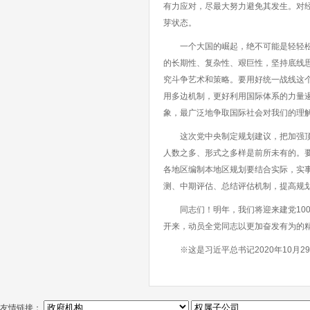
有力应对，尽最大努力避免其发生。对
芽状态。
一个大国的崛起，绝不可能是轻轻松松
的长期性、复杂性、艰巨性，坚持底线
究斗争艺术和策略。要用好统一战线这
用多边机制，更好利用国际体系的力量
象，最广泛地争取国际社会对我们的理
这次党中央制定规划建议，把加强顶层
人数之多、形式之多样是前所未有的。要
各地区编制本地区规划要结合实际，实
测、中期评估、总结评估机制，提高规
同志们！明年，我们将迎来建党100
开来，动员全党同志以更加奋发有为的
※这是习近平总书记2020年10月2
友情链接：