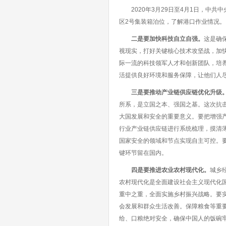
2020年3月29日至4月1日，中共
区2号集装箱泊位，了解港口作业情况。 
二是要加快科技自立自强。
这是确
视现实，打好关键核心技术攻坚战，加快
际一流的科技领军人才和创新团队，培
活提供良好环境和服务保障，让他们人
三是要推动产业链供应链优化升级
所系，是立国之本、强国之基。这次抗
大国发展和安全的重要意义。要把增强
行业产业链供应链进行系统梳理，摸清
国家安全的领域和节点实现自主可控。
键环节留在国内。
四是要推进农业农村现代化。
城乡
农村现代化是全面建设社会主义现代化国
重中之重，全面实施乡村振兴战略。要
会发展和群众生活改善。保障粮食等重要
给、口粮绝对安全，确保中国人的饭碗