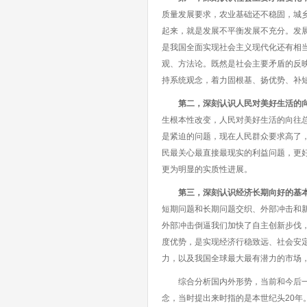
质量发展要求，农业基础还不稳固，城
起来，就是发展不平衡发展不充分。发
是我国全面实现社会主义现代化还有相
观、方法论。既然是社会主要矛盾的反
持系统观念，着力固根基、扬优势、补
第二，深刻认识人民对美好生活的
生根本性改变，人民对美好生活的向往总
是紧迫的问题，现在人民群众要求高了
民最关心最直接最现实的利益问题，更
更为明显的实质性进展。
第三，深刻认识经济长期向好的基
短期问题和长期问题交织、外部冲击和
外部冲击倒逼我们加快了自主创新步伐
度优势，是实现经济行稳致远、社会安
力，以及我国全球最大最有潜力的市场
综合分析国内外形势，当前和今后一个
念，当时提出来时指的是本世纪头20年