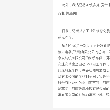
此外，我省还将加快实施“宽带中
??相关新闻
日前，记者从省工业和信息化委
试点21个。
这21个试点分別是：史丹利化肥
格力电器(郑州)有限公司的总装
永安纺织有限公司的棉纺车间，
郑
高速高精度全自动SMT制造车间
的原料五车间，冷谷红葡萄酒股份
源有限公司的苯精制车间，宝舜科
股份有限公司的食用菌车间，河南
炉车间，河南敦煌地毯有限公司的方
承有限公司的铁路轴承事业部，漯