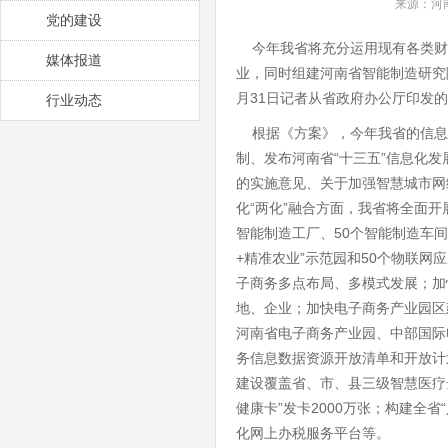
来源：河南
党的建设
今年我省将充分运用现有各类财
媒体报道
业，同时组建河南省智能制造研究
月31日记者从省政府办公厅印发的
行业动态
根据《方案》，今年我省的信息
制、发布河南省“十三五”信息化
的实施意见、关于加强智慧城市网
化“两化”融合方面，我省将全面开
智能制造工厂、50个智能制造车间
+精准农业”示范园和50个物联网
子商务多点布局、多模式发展；加快
地、企业；加快电子商务产业园区
河南省电子商务产业园、中部国际
务信息数据资源开放清单和开放计
建设覆盖省、市、县三级智慧医疗
健康卡”发卡2000万张；构建全省
化网上办税服务平台等。