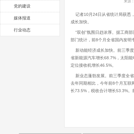
来源：
党的建设
记者10月24日从省统计局获悉
媒体报道
成长加快。
行业动态
“双创”氛围日趋浓厚。据工商部门
部门统计，前8个月全省国内发明专利
新动能经济成长加快。前三季度全
省新能源汽车增长68.7%，太阳能
定位接收机增长46.5%。
新业态蓬勃发展。前三季度全省信息
去年同期相比，今年前8个月互联
长73.5%，税收合计增长53.3