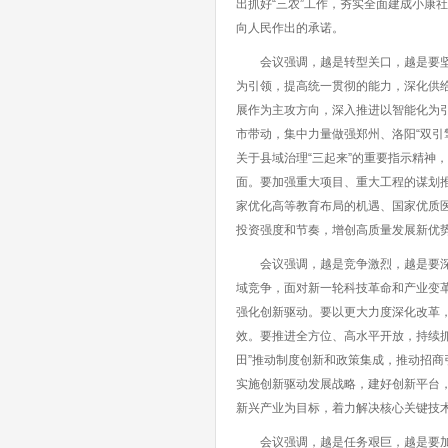
出抓好“三农”工作，夯实全面建成小康
向人民作出的承诺。
会议强调，越是转型关口，越是要坚定
为引领，提高统一贯彻的能力，深化供给
展作为主攻方向，深入推进以智能化为引
市带动，集中力量做强郑州、洛阳“双引
关于县域治理“三起来”的重要指示精神
面。要加强重大项目、重大工程的谋划
家优化高等教育布局的机遇、国家优质
投资强度和节奏，增创高质量发展新优
会议强调，越是竞争激烈，越是要深化
域竞争，面对新一轮科技革命和产业变
强化创新驱动。要以更大力度深化改革
效。要推进全方位、高水平开放，持续抓好
田”推动制度创新和政策集成，推动招
实施创新驱动发展战略，建好创新平台
新兴产业为目标，着力解决核心关键技
会议强调，越是任务艰巨，越是要加强