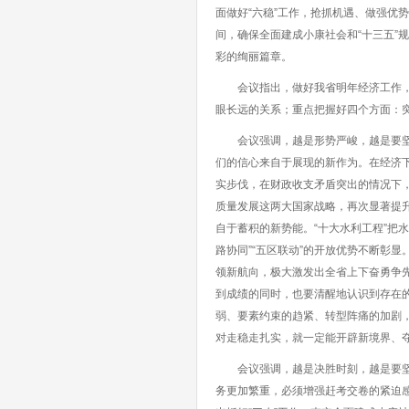
面做好“六稳”工作，抢抓机遇、做强优
间，确保全面建成小康社会和“十三五”
彩的绚丽篇章。
会议指出，做好我省明年经济工作，要
眼长远的关系；重点把握好四个方面：
会议强调，越是形势严峻，越是要坚定
们的信心来自于展现的新作为。在经济
实步伐，在财政收支矛盾突出的情况下
质量发展这两大国家战略，再次显著提
自于蓄积的新势能。“十大水利工程”把
路协同”“五区联动”的开放优势不断彰
领新航向，极大激发出全省上下奋勇争
到成绩的同时，也要清醒地认识到存在
弱、要素约束的趋紧、转型阵痛的加剧
对走稳走扎实，就一定能开辟新境界、
会议强调，越是决胜时刻，越是要坚持
务更加繁重，必须增强赶考交卷的紧迫