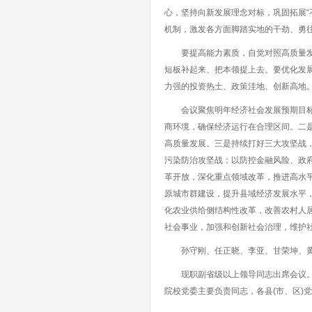
心，坚持向新发展理念对标，巩固拓展“
机制，激发各方面脚踏实地的干劲、勇
要提高能力素质，自觉对照高质量发展
短板补起来、把本领提上去。要优化发
力强的投资热土、政策洼地、创新高地
会议聚焦明年经济社会发展预期目标，
商环境，确保经济运行在合理区间。二
高质量发展。三是持续打好三大攻坚战
污染防治攻坚战；以防控金融风险、政
革开放，深化重点领域改革，推进高水
原城市群建设，提升县域经济发展水平，
化农业供给侧结构性改革，改善农村人
社会事业，加强和创新社会治理，维护
孙守刚、任正晓、李亚、甘荣坤、黄
现职副省级以上领导同志出席会议。省
院校党委主要负责同志，各县(市、区)