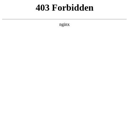
最新版开元棋牌游戏
元棋牌游戏
关于我们
集团业务
新闻中心
政